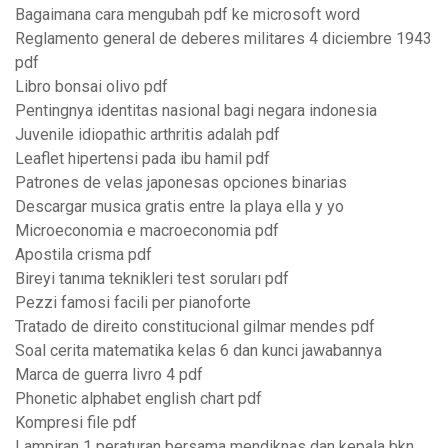
Bagaimana cara mengubah pdf ke microsoft word
Reglamento general de deberes militares 4 diciembre 1943
pdf
Libro bonsai olivo pdf
Pentingnya identitas nasional bagi negara indonesia
Juvenile idiopathic arthritis adalah pdf
Leaflet hipertensi pada ibu hamil pdf
Patrones de velas japonesas opciones binarias
Descargar musica gratis entre la playa ella y yo
Microeconomia e macroeconomia pdf
Apostila crisma pdf
Bireyi tanıma teknikleri test soruları pdf
Pezzi famosi facili per pianoforte
Tratado de direito constitucional gilmar mendes pdf
Soal cerita matematika kelas 6 dan kunci jawabannya
Marca de guerra livro 4 pdf
Phonetic alphabet english chart pdf
Kompresi file pdf
Lampiran 1 peraturan bersama mendiknas dan kepala bkn