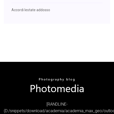
Accordi lestate addosso
[RANDLINE-
(D:/snippets/download/academia/academia_max_geo/outlo