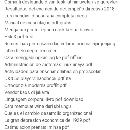
Osmanlı devletinde divan teşkilatının üyeleri ve görevleri
Resultados del examen de desempeño directivo 2018
Los mendivil discografia completa mega
Manual de musculação pdf gratis
Mengatasi printer epson narik kertas banyak
Hsk 3 pdf test
Rumus luas permukaan dan volume prisma jajargenjang
Libro hielo negro resumen
Cara menggabungkan jpg ke pdf offline
Administracion de sistemas linux anaya pdf
Actividades para enseñar silabas en preescolar
D&d 5e players handbook pdf ita
Ortodonzia moderna proffit pdf
Vendor kaos di jakarta
Linguagem corporal livro pdf download
Cara membuat wine dari ubi ungu
Que es el cambio desarrollo organizacional
La gran depresion economica de 1929 pdf
Estimulacion prenatal minsa pdf