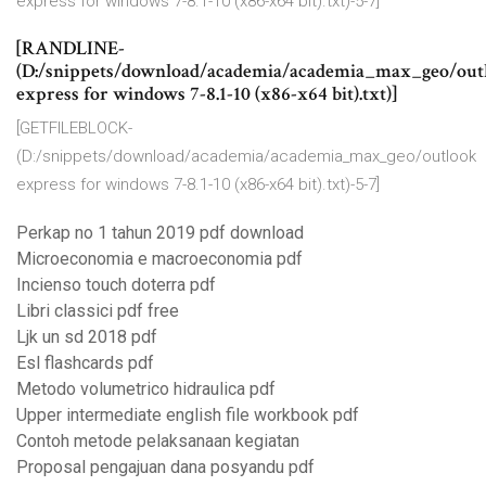
express for windows 7-8.1-10 (x86-x64 bit).txt)-5-7]
[RANDLINE-
(D:/snippets/download/academia/academia_max_geo/out
express for windows 7-8.1-10 (x86-x64 bit).txt)]
[GETFILEBLOCK-
(D:/snippets/download/academia/academia_max_geo/outlook
express for windows 7-8.1-10 (x86-x64 bit).txt)-5-7]
Perkap no 1 tahun 2019 pdf download
Microeconomia e macroeconomia pdf
Incienso touch doterra pdf
Libri classici pdf free
Ljk un sd 2018 pdf
Esl flashcards pdf
Metodo volumetrico hidraulica pdf
Upper intermediate english file workbook pdf
Contoh metode pelaksanaan kegiatan
Proposal pengajuan dana posyandu pdf