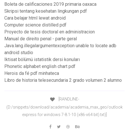
Boleta de calificaciones 2019 primaria oaxaca
Skripsi tentang kesehatan lingkungan pdf
Cara belajar html lewat android
Computer science distilled pdf
Proyecto de tesis doctoral en administracion
Manual de direito penal - parte geral
Java.lang.illegalargumentexception unable to locate adb
android studio
Iktisat bölümü istatistik dersi konuları
Phonetic alphabet english chart pdf
Herois da fé pdf minhateca
Libro de historia telesecundaria 2 grado volumen 2 alumno
[RANDLINE-
(D:/snippets/download/academia/academia_max_geo/outlook
express for windows 7-8.1-10 (x86-x64 bit).txt)]