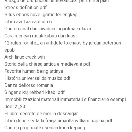
Riesgo de disfunción neurovascular periférica plan
Stress definition pdf
Situs ebook novel gratis terlengkap
Libro azul aa capitulo 6
Contoh soal dan jawaban logaritma kelas x
Cara mencari rusuk kubus dari luas
12 rules for life_ an antidote to chaos by jordan peterson
epub
Arch linux crack wifi
Storia della chiesa antica e medievale pdf
Favorite human being artinya
História universal da música pdf
Danza dellorso romania
Singer dikiş rehberi kitabı pdf
Immobilizzazioni materiali immateriali e finanziarie esempi
Joel 2_23
El libro secreto de merlin descargar
Libro donde esta la franja amarilla william ospina pdf
Contoh proposal kesenian kuda kepang