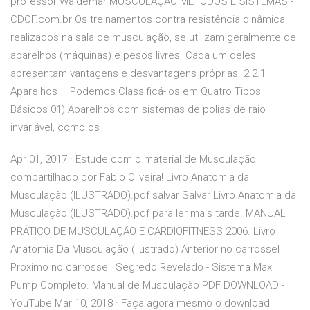
professor Waldemar MUSCULAÇÃO MÉTODOS E SISTEMAS -
CDOF.com.br Os treinamentos contra resistência dinâmica,
realizados na sala de musculação, se utilizam geralmente de
aparelhos (máquinas) e pesos livres. Cada um deles
apresentam vantagens e desvantagens próprias. 2.2.1
Aparelhos – Podemos Classificá-los em Quatro Tipos
Básicos 01) Aparelhos com sistemas de polias de raio
invariável, como os
Apr 01, 2017 · Estude com o material de Musculação
compartilhado por Fábio Oliveira! Livro Anatomia da
Musculação (ILUSTRADO).pdf salvar Salvar Livro Anatomia da
Musculação (ILUSTRADO).pdf para ler mais tarde. MANUAL
PRÁTICO DE MUSCULAÇÃO E CARDIOFITNESS 2006. Livro
Anatomia Da Musculação (Ilustrado) Anterior no carrossel
Próximo no carrossel. Segredo Revelado - Sistema Max
Pump Completo. Manual de Musculação PDF DOWNLOAD -
YouTube Mar 10, 2018 · Faça agora mesmo o download