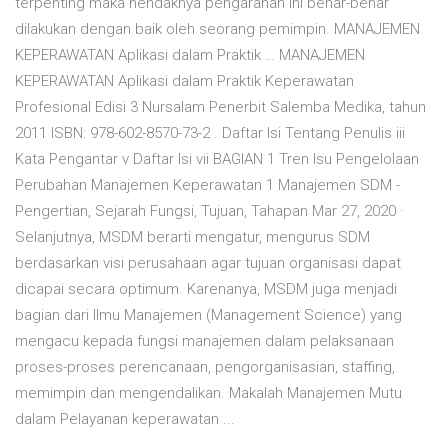
terpenting maka hendaknya pengarahan ini benar-benar
dilakukan dengan baik oleh seorang pemimpin. MANAJEMEN
KEPERAWATAN Aplikasi dalam Praktik … MANAJEMEN
KEPERAWATAN Aplikasi dalam Praktik Keperawatan
Profesional Edisi 3 Nursalam Penerbit Salemba Medika, tahun
2011 ISBN: 978-602-8570-73-2 . Daftar Isi Tentang Penulis iii
Kata Pengantar v Daftar Isi vii BAGIAN 1 Tren Isu Pengelolaan
Perubahan Manajemen Keperawatan 1 Manajemen SDM -
Pengertian, Sejarah Fungsi, Tujuan, Tahapan Mar 27, 2020 ·
Selanjutnya, MSDM berarti mengatur, mengurus SDM
berdasarkan visi perusahaan agar tujuan organisasi dapat
dicapai secara optimum. Karenanya, MSDM juga menjadi
bagian dari Ilmu Manajemen (Management Science) yang
mengacu kepada fungsi manajemen dalam pelaksanaan
proses-proses perencanaan, pengorganisasian, staffing,
memimpin dan mengendalikan. Makalah Manajemen Mutu
dalam Pelayanan keperawatan ...