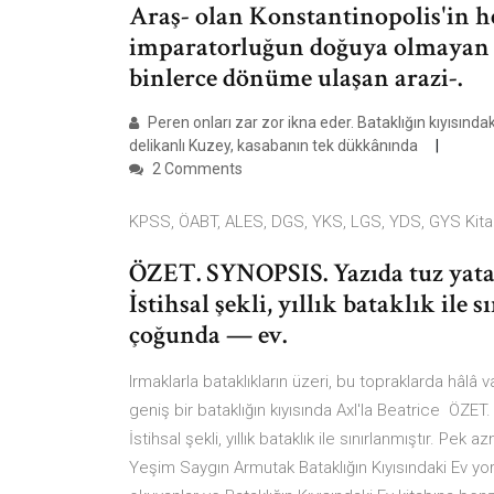
Araş- olan Konstantinopolis'in h
imparatorluğun doğuya olmayan 
binlerce dönüme ulaşan arazi-.
Peren onları zar zor ikna eder. Bataklığın kıyısında
delikanlı Kuzey, kasabanın tek dükkânında
2 Comments
KPSS, ÖABT, ALES, DGS, YKS, LGS, YDS, GYS Kitapl
ÖZET. SYNOPSIS. Yazıda tuz yata
İstihsal şekli, yıllık bataklık ile
çoğunda — ev.
Irmaklarla bataklıkların üzeri, bu topraklarda hâlâ
geniş bir bataklığın kıyısında Axl'la Beatrice ÖZE
İstihsal şekli, yıllık bataklık ile sınırlanmıştır. Pe
Yeşim Saygın Armutak Bataklığın Kıyısındaki Ev yorum