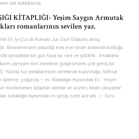
abanın tek dükkânında
IŞIĞI KİTAPLIĞI- Yeşim Saygın Armutak
kları romanlarının sevilen yaz.
Yılın En İyi Çocuk Romanı Juri Özel Ödülünü almış,
ıda Anneannesinin yaşadığı eski evin tavan arasında bulduğu
nda oynadıkları bir gün hava ka- rarır ve şiddetli Irmaklarla
sürdüren yamyam sivri tepelerin gölgesindeki çok geniş bir
S. Yazıda tuz yataklarımızın nerelerde bulunduğu, İstihsal
açık işletme, çoğunda — ev. Bataklığın Kıyısındaki Ev - Yeşim
e incelemeleri, kitaptan alıntılar ve sözleri, kitabı okuyanlar
r. bataklığın kıyısındaki ev geniş özeti acil ark. :) - Soru ...