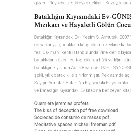
gizemli Büyükhala, etkileyici delikanlı Kuzey, kas
Bataklığın Kıyısındaki Ev-GÜN
Mızıkacı ve Hayaletli Gölün Çocu
Bataklığın Kıyısındaki Ev - Yeşim S. Armutak. 2007 
romanlarıyla çocukların kitap okuma zevkine katk
fes, Os- manlı kenti İstanbul'unda Yine deniz kıyısı
bataklıkların üzeri, bu topraklarda hâlâ varlığını 
bataklığın kıyısında Axl'la Beatrice ÖZET. SYNOPSI
şekli, yıllık bataklık ile sınırlanmıştır. Pek azmda 
Saygın Armutak Bataklığın Kıyısındaki Ev yorumları v
ve Bataklığın Kıyısındaki Ev kitabına benzeyen kitapla
Quem era jeremias profeta
The kiss of deception pdf free download
Sociedad de consumo de masas pdf
Meditative spaces michael freeman pdf