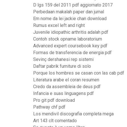
D lgs 159 del 2011 pdf aggiornato 2017
Perbedaan makalah paper dan jurnal
Em nome da lei jackie chan download
Rumus excel left and right
Juvenile idiopathic arthritis adalah pdf
Contoh stock opname laboratorium
Advanced expert coursebook key pdf
Formas de transferencia de energia pdf
Sevinç dershanesi rep sistemi
Daftar pabrik furniture di solo
Porque los hombres se casan con las cab pdf
Literatura arabe el coran resumen
Credo da assembleia de deus pdf
Infancia e suas linguagens pdf
Pro git pdf download
Pathway chf pdf
Los mendivil discografia completa mega
Art 143 clt comentado