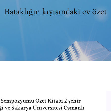
Bataklığın kıyısındaki ev özet
a Sempozyumu Özet Kitabı 2 şehir
ği ve Sakarya Üniversitesi Osmanlı