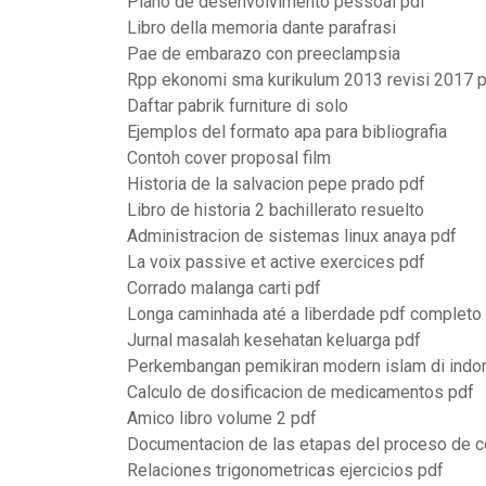
Plano de desenvolvimento pessoal pdf
Libro della memoria dante parafrasi
Pae de embarazo con preeclampsia
Rpp ekonomi sma kurikulum 2013 revisi 2017 
Daftar pabrik furniture di solo
Ejemplos del formato apa para bibliografia
Contoh cover proposal film
Historia de la salvacion pepe prado pdf
Libro de historia 2 bachillerato resuelto
Administracion de sistemas linux anaya pdf
La voix passive et active exercices pdf
Corrado malanga carti pdf
Longa caminhada até a liberdade pdf completo
Jurnal masalah kesehatan keluarga pdf
Perkembangan pemikiran modern islam di indo
Calculo de dosificacion de medicamentos pdf
Amico libro volume 2 pdf
Documentacion de las etapas del proceso de co
Relaciones trigonometricas ejercicios pdf