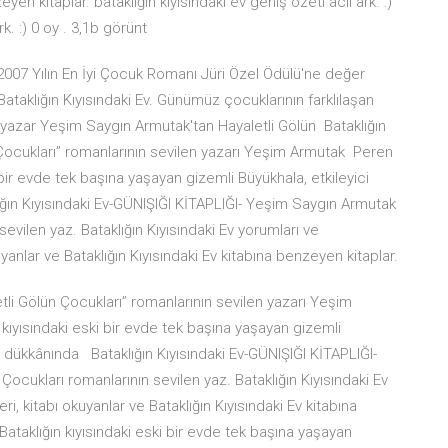
yen kitaplar. bataklığın kıyısındaki ev geniş özeti acil ark. :)
rk. :) 0 oy . 3,1b görünt
2007 Yılın En İyi Çocuk Romanı Jüri Özel Ödülü'ne değer
ataklığın Kıyısındaki Ev. Günümüz çocuklarının farklılaşan
lü yazar Yeşim Saygın Armutak'tan Hayaletli Gölün Bataklığın
n Çocukları” romanlarının sevilen yazarı Yeşim Armutak Peren
i bir evde tek başına yaşayan gizemli Büyükhala, etkileyici
ğın Kıyısındaki Ev-GÜNIŞIĞI KİTAPLIĞI- Yeşim Saygın Armutak
sevilen yaz. Bataklığın Kıyısındaki Ev yorumları ve
kuyanlar ve Bataklığın Kıyısındaki Ev kitabına benzeyen kitaplar.
letli Gölün Çocukları” romanlarının sevilen yazarı Yeşim
 kıyısındaki eski bir evde tek başına yaşayan gizemli
ek dükkânında Bataklığın Kıyısındaki Ev-GÜNIŞIĞI KİTAPLIĞI-
ocukları romanlarının sevilen yaz. Bataklığın Kıyısındaki Ev
eri, kitabı okuyanlar ve Bataklığın Kıyısındaki Ev kitabına
Bataklığın kıyısındaki eski bir evde tek başına yaşayan