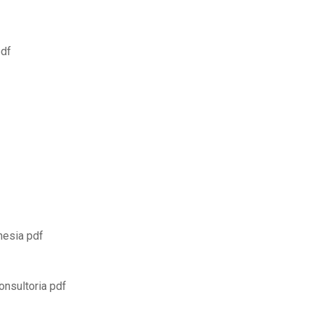
pdf
nesia pdf
nsultoria pdf