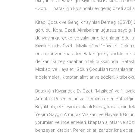
okuyanlar ve Bataklığın Kıyısındaki Ev kitabına benze
- Soru ... bataklığın kıyısındaki ev geniş özeti acil a
Kitap, Çocuk ve Gençlik Yayınları Derneği (ÇGYD) 
görüldü. Konu Özeti. Akrabaların uğursuz saydığı B
dünyasını gerçekçi ve yalın bir dille anlatan ödül
Kıyısındaki Ev Özet. “Mızıkacı” ve “Hayaletli Gölü
onları zar zor ikna eder. Bataklığın kıyısındaki esk
delikanlı Kuzey, kasabanın tek dükkânında Bataklı
Mızıkacı ve Hayaletli Gölün Çocukları romanlarının 
incelemeleri, kitaptan alıntılar ve sözleri, kitabı o
Bataklığın Kıyısındaki Ev Özet. “Mızıkacı” ve “Haya
Armutak Peren onları zar zor ikna eder. Bataklığın
Büyükhala, etkileyici delikanlı Kuzey, kasabanın t
Yeşim Saygın Armutak Mızıkacı ve Hayaletli Gölün Ç
yorumları ve incelemeleri, kitaptan alıntılar ve sözl
benzeyen kitaplar. Peren onları zar zor ikna eder. 